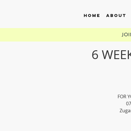
HOME
ABOUT
JO
6 WEEK
FOR Y
07
Zuga