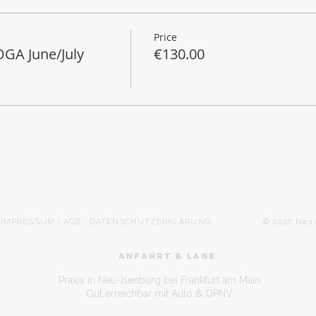
Price
GA June/July
€130.00
IMPRESSUM | AGB
DATENSCHUTZERKLÄRUNG
© 2026 Nadine Gerh
ANFAHRT & LAGE
Praxis in Neu-Isenburg bei Frankfurt am Main
Gut erreichbar mit Auto & ÖPNV