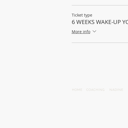
Ticket type
6 WEEKS WAKE-UP YO
More info
HOME
COACHING
NADINE