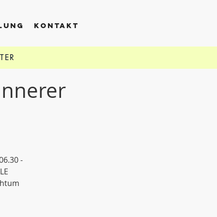
LLUNG
KONTAKT
TTER
Innerer
6.30 -
LLE
chtum