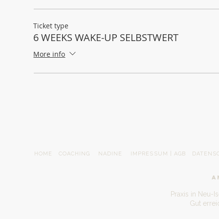
Ticket type
6 WEEKS WAKE-UP SELBSTWERT
More info
HOME
COACHING
NADINE
IMPRESSUM | AGB
DATENS
A
Praxis in Neu-I
Gut erre