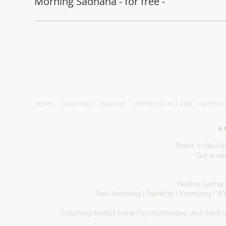
Morning Sadhana - for free -
HOME
COACHING
NADINE
IMPRESSUM | AGB
DATENS
A
Praxis in Neu-I
Gut erre
Nadine Gerhard
Neu-Isenburg | Frankfurt | Kronberg | W
Coaching ersetzt keine Psychotherapie und dient 