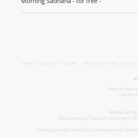
Morning Sadhana - for free -
HOME
COACHING
NADINE
IMPRESSUM | AGB
DATENS
A
Praxis in Neu-I
Gut erre
Nadine Gerhard
Neu-Isenburg | Frankfurt | Kronberg | W
Coaching ersetzt keine Psychotherapie und dient 