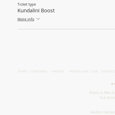
Ticket type
Kundalini Boost
More info
HOME
COACHING
NADINE
IMPRESSUM | AGB
DATENS
A
Praxis in Neu-I
Gut erre
Nadine Gerhard