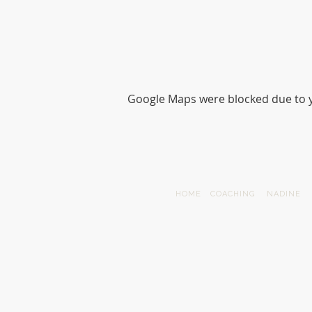
Google Maps were blocked due to yo
HOME
COACHING
NADINE