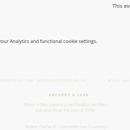
This ev
ur Analytics and functional cookie settings.
IMPRESSUM | AGB
DATENSCHUTZERKLÄRUNG
© 2026 Nadine Gerh
ANFAHRT & LAGE
Praxis in Neu-Isenburg bei Frankfurt am Main
Gut erreichbar mit Auto & ÖPNV
Nadine Gerhardt • Ganzheitliches Coaching