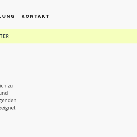
LLUNG
KONTAKT
TTER
ich zu
 und
ngenden
eeignet