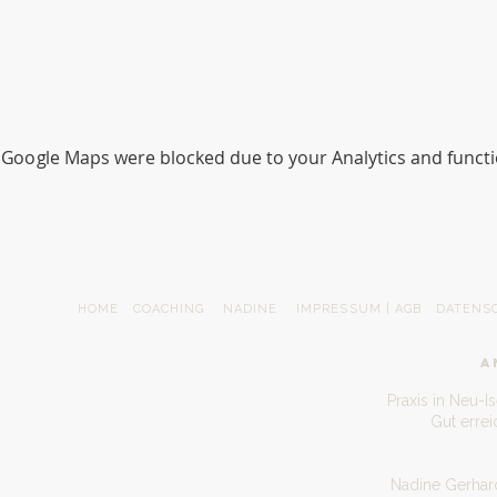
Google Maps were blocked due to your Analytics and functio
HOME
COACHING
NADINE
IMPRESSUM | AGB
DATENS
A
Praxis in Neu-I
Gut erre
Nadine Gerhard