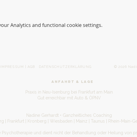
ur Analytics and functional cookie settings.
IMPRESSUM | AGB
DATENSCHUTZERKLÄRUNG
© 2026 Nadine Gerh
ANFAHRT & LAGE
Praxis in Neu-Isenburg bei Frankfurt am Main
Gut erreichbar mit Auto & ÖPNV
Nadine Gerhardt • Ganzheitliches Coaching
g | Frankfurt | Kronberg | Wiesbaden | Mainz | Taunus | Rhein-Main-Ge
e Psychotherapie und dient nicht der Behandlung oder Heilung von p