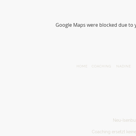
Google Maps were blocked due to yo
HOME
COACHING
NADINE
Neu-Isenbur
Coaching ersetzt kein