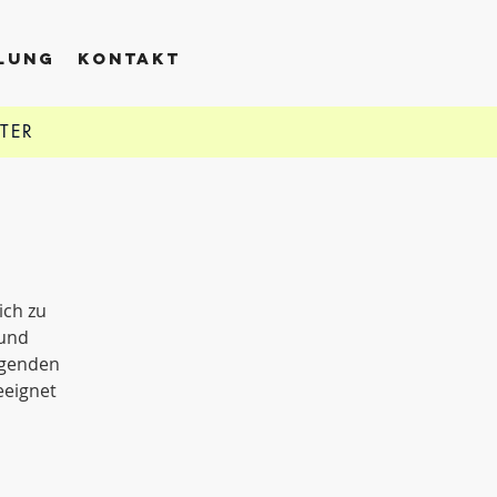
LLUNG
KONTAKT
TTER
ich zu
 und
ngenden
eeignet