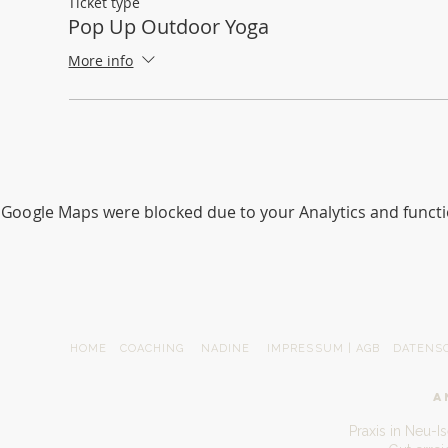
Ticket type
Pop Up Outdoor Yoga
More info
Google Maps were blocked due to your Analytics and functio
HOME
COACHING
NADINE
IMPRESSUM | AGB
DATENS
A
Praxis in Neu-I