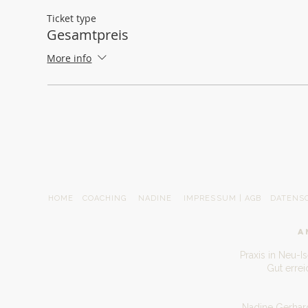
Ticket type
Gesamtpreis
More info
HOME
COACHING
NADINE
IMPRESSUM | AGB
DATENS
A
Praxis in Neu-I
Gut erre
Nadine Gerhard