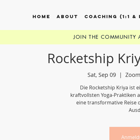
HOME
ABOUT
COACHING (1:1 &
JOIN THE COMMUNITY
Rocketship Kri
Sat, Sep 09
  |  
Zoom-
Die Rocketship Kriya ist 
kraftvollsten Yoga-Praktiken 
eine transformative Reise 
Ausd
Anmeld