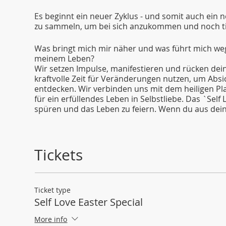
Es beginnt ein neuer Zyklus - und somit auch ein n
zu sammeln, um bei sich anzukommen und noch tief
Was bringt mich mir näher und was führt mich weg 
meinem Leben?
Wir setzen Impulse, manifestieren und rücken dei
kraftvolle Zeit für Veränderungen nutzen, um Absi
entdecken. Wir verbinden uns mit dem heiligen Pl
für ein erfüllendes Leben in Selbstliebe. Das `Self
spüren und das Leben zu feiern. Wenn du aus dei
Freue dich auf eine schöne Zeit mit Kundalini Yoga
Ich freue mich auf einen magischen Vormittag mit d
Tickets
WAS DU BRAUCHST?
Du benötigst einen Laptop/Computer mit einem Int
die kleine App ZOOM runter (aktuellste Version 2
Ticket type
Drüberziehen (Decke, Socken, etc.) für die Endent
Self Love Easter Special
Sitzkissen. Für Hatha und Yin optional Yogablöcke.
More info