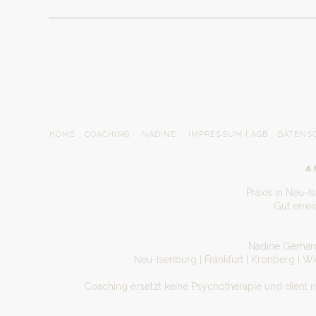
DU NIMMST AN EINEM SPECIAL TEIL?
Dann bitte auch Zettel und Stifte parat haben! : )
WIE ES FUNKTIONIERT?
Checke dich bis 5 Minuten VOR Klassenbeginn in D
direkt nach Buchung der Klasse bekommen hast. Di
vorheriger Anmeldung möglich.
// Absage bis 24 Stunden vor Veranstaltung kostenf
HOME
COACHING
NADINE
IMPRESSUM | AGB
DATENS
I´ll see you online with open arms!
A
Praxis in Neu-I
Gut erre
Nadine Gerhard
Neu-Isenburg | Frankfurt | Kronberg | W
Coaching ersetzt keine Psychotherapie und dient 