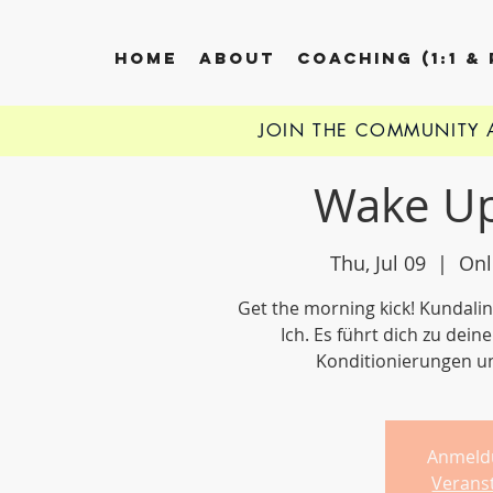
HOME
ABOUT
COACHING (1:1 &
JOIN THE COMMUNITY
Wake Up
Thu, Jul 09
  |  
Onl
Get the morning kick! Kundali
Ich. Es führt dich zu dei
Konditionierungen u
Anmeld
Verans