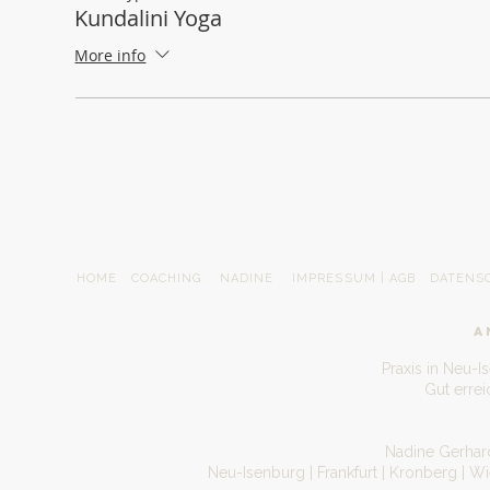
Kundalini Yoga
More info
HOME
COACHING
NADINE
IMPRESSUM | AGB
DATENS
A
Praxis in Neu-I
Gut erre
Nadine Gerhard
Neu-Isenburg | Frankfurt | Kronberg | W