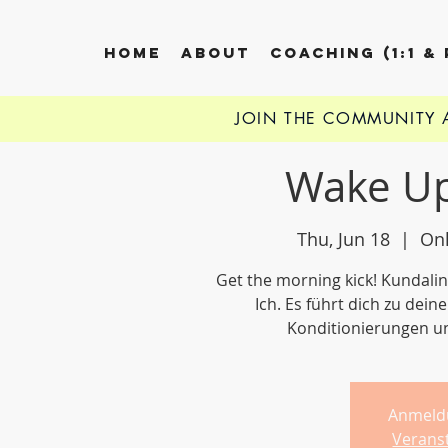
HOME
ABOUT
COACHING (1:1 &
JOIN THE COMMUNITY
Wake Up
Thu, Jun 18
  |  
Onl
Get the morning kick! Kundali
Ich. Es führt dich zu dei
Konditionierungen u
Anmeld
Verans