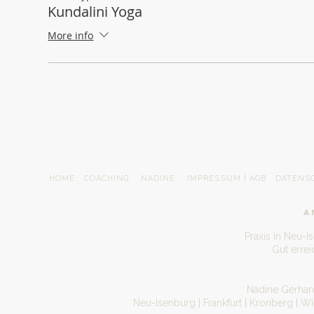
Kundalini Yoga
More info
HOME
COACHING
NADINE
IMPRESSUM | AGB
DATENS
A
Praxis in Neu-I
Gut erre
Nadine Gerhard
Neu-Isenburg | Frankfurt | Kronberg | W