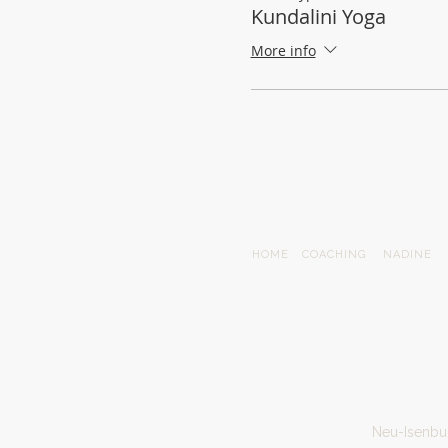
Kundalini Yoga
More info
HOME
COACHING
NADINE
Neu-Isenbur