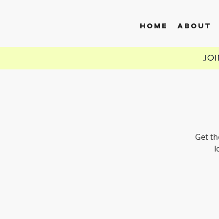
HOME
ABOUT
JO
Get th
I