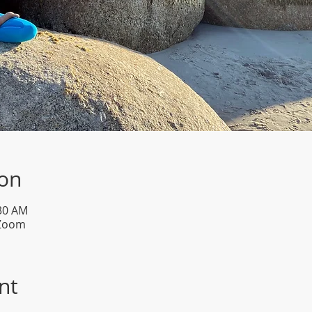
ion
:30 AM
 Zoom
nt