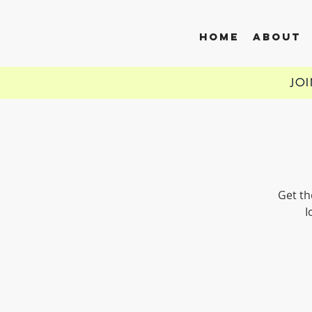
HOME
ABOUT
JO
Get th
I