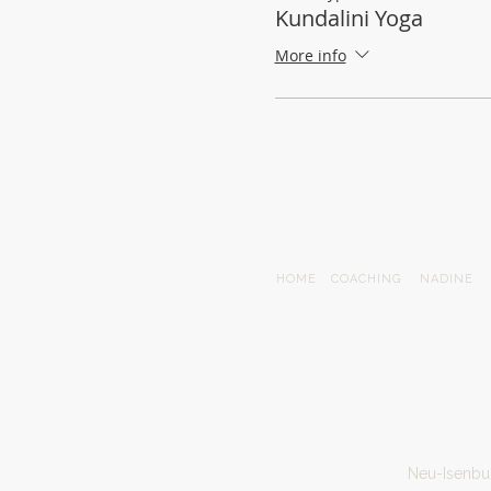
Kundalini Yoga
More info
HOME
COACHING
NADINE
Neu-Isenbur