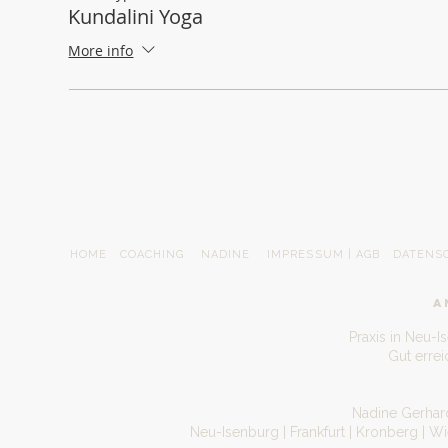
Kundalini Yoga
More info
HOME
COACHING
NADINE
IMPRESSUM | AGB
DATENS
A
Praxis in Neu-I
Gut erre
Nadine Gerhard
Neu-Isenburg | Frankfurt | Kronberg | W