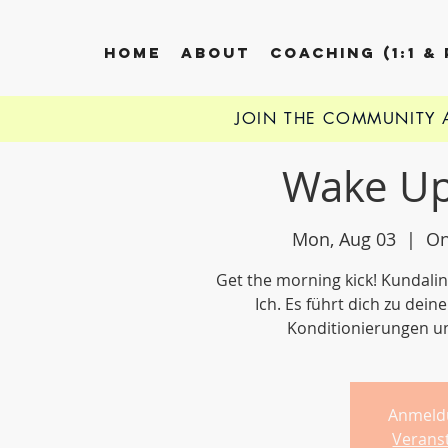
HOME
ABOUT
COACHING (1:1 &
JOIN THE COMMUNITY
Wake Up
Mon, Aug 03
  |  
On
Get the morning kick! Kundali
Ich. Es führt dich zu dei
Konditionierungen u
Anmeld
Verans