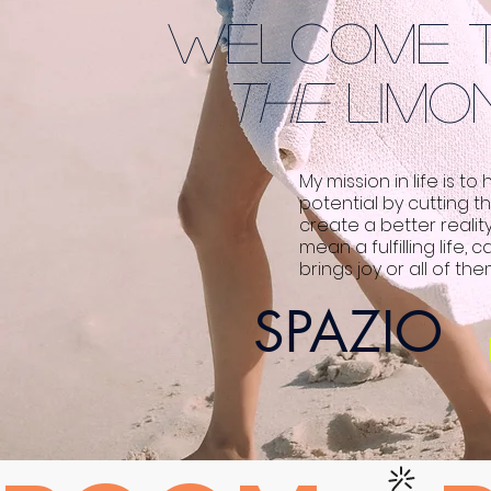
Welcome 
the
Limo
My mission in life is t
potential by cutting th
create a better reali
mean a fulfilling life,
brings joy or all of th
SPAZIO