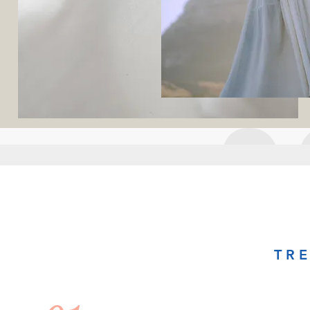
An
TR
“
You are looking for ans
Nadine’s program of