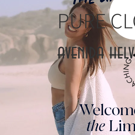
PURE C
avenida helv
Welcom
the
Lim