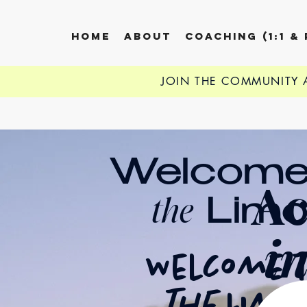
HOME
ABOUT
COACHING (1:1 &
JOIN THE COMMUNITY
SIGN UP TO THE LOVE
Welcome
Ac
the
Limo
i
Welcome 
the
Limo