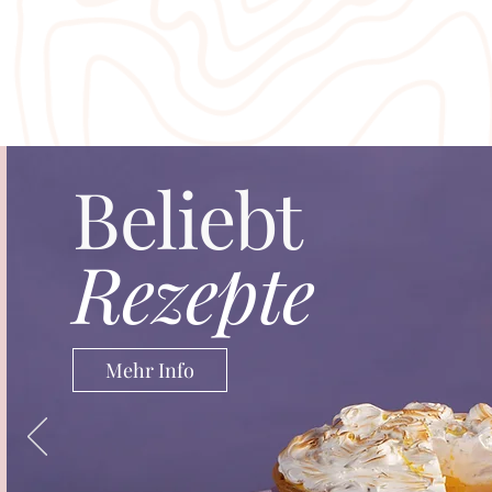
“Your platform is very much the G
enormous light. Truth is light. Wh
Beliebt
a platform where we send the truth 
air purifiers. Our message goes ou
Rezepte
~
DR. CHRISTIANE NORTHRUP
WOMEN´S HEALTH E
SUPER SOUL 100 | OPRAH WINFREY SHOW, 1 DER 100 
Mehr Info