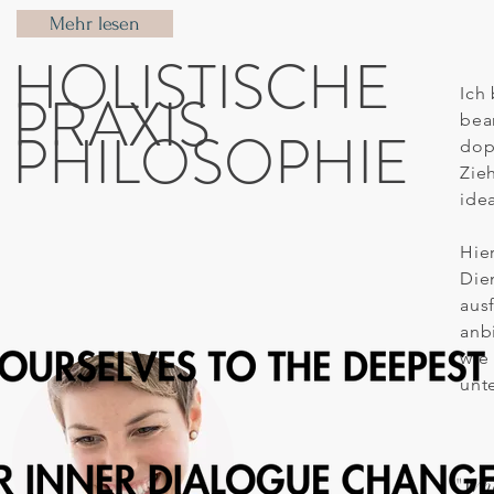
Mehr lesen
HOLISTISCHE
PRAXIS
Ich
bea
PHILOSOPHIE
dop
Zie
ide
Hie
Die
aus
anb
wie
unt
"
Whe