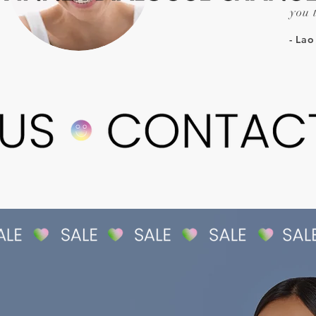
you 
- La