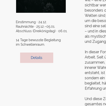
sichtbar wer
besonders of
Welten sind 
um die beso
Einstimmung · 24.12.
sind eine se
Rauhnächte · 25.12.–05.01.
– und in die
Abschluss (Dreikönigstag) · 06.01.
als mystisch,
14 Tage bewusste Begleitung
und Zugang 
im Schwellenraum.
In dieser Fo
Arbeit. Sei
Details
zusammen, di
innerer Wahr
entsteht, is
sondern ein 
begleitet, h
Erfahrung u
Und diese Ze
gesamtes ne