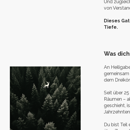
Und zugleich
von Verstan
Dieses Gath
Tiefe.
Was dich
An Heiligab
gemeinsam d
dem Dreiköni
Seit über 25
Räumen – als 
geschieht, is
Jahrzehnten
Du bist Teil