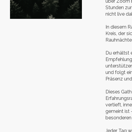
über Zoom b
Stunden zur
nicht live da
In diesem R
Kreis, der s
Rauhnächten
Du erhältst 
Empfehlungsl
unterstütze
und folgt e
Präsenz und 
Dieses Gath
Erfahrungsra
vertieft, in
gemeint ist 
besonderen 
Jeder Tag wi