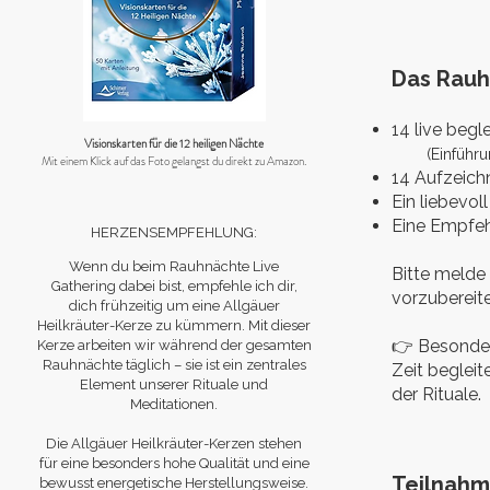
Das Rauh
14 live begl
Visionskarten für die
12 heiligen Nächte
(Einführung,
Mit einem Klick auf das Foto
gelangst du direkt zu Amazon.
14 Aufzeich
Ein liebevol
Eine Empfeh
HERZENSEMPFEHLUNG:
Wenn du beim Rauhnächte Live
Bitte melde 
Gathering dabei bist, empfehle ich dir,
vorzubereite
dich frühzeitig um eine Allgäuer
Heilkräuter-Kerze zu kümmern. Mit dieser
👉 Besonders
Kerze arbeiten wir während der gesamten
Rauhnächte täglich – sie ist ein zentrales
Zeit begleit
Element unserer Rituale und
der Rituale.
Meditationen.
Die Allgäuer Heilkräuter-Kerzen stehen
für eine besonders hohe Qualität und eine
Teilnah
bewusst energetische Herstellungsweise.