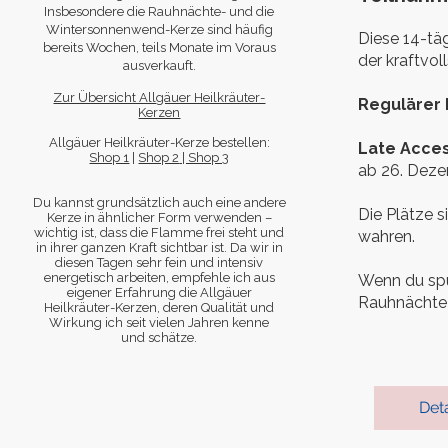
Insbesondere die Rauhnächte- und die
Wintersonnenwend-Kerze sind häufig
Diese 14-täg
bereits Wochen, teils Monate im Voraus
der kraftvo
ausverkauft.
Zur Übersicht Allgäuer Heilkräuter-
Regulärer 
Kerzen
Allgäuer Heilkräuter-Kerze bestellen:
Late Acces
Shop 1
|
Shop 2
| Shop 3
ab 26. Dez
Du kannst grundsätzlich auch eine andere
Die Plätze s
Kerze in ähnlicher Form verwenden –
wichtig ist, dass die Flamme frei steht und
wahren.
in ihrer ganzen Kraft sichtbar ist. Da wir in
diesen Tagen sehr fein und intensiv
energetisch arbeiten, empfehle ich aus
Wenn du spür
eigener Erfahrung die Allgäuer
Rauhnächte b
Heilkräuter-Kerzen, deren Qualität und
Wirkung ich seit vielen Jahren kenne
und schätze.
Deta