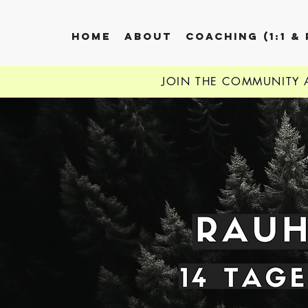
HOME
ABOUT
COACHING (1:1 &
SIGN UP TO THE LOVE
JOIN THE COMMUNITY