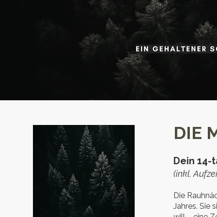
DIE 
Dein 14-
(inkl. Aufz
Die Rauhnäch
Jahres. Sie
will – eine Z