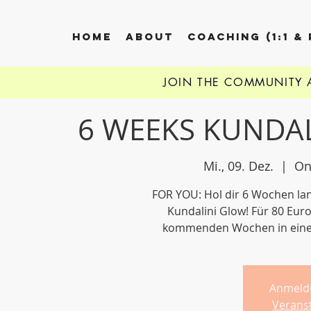
HOME
ABOUT
COACHING (1:1 &
JOIN THE COMMUNITY
6 WEEKS KUNDA
Mi., 09. Dez.
  |  
On
FOR YOU: Hol dir 6 Wochen lan
Kundalini Glow! Für 80 Eu
kommenden Wochen in einem
Anmeld
Verans