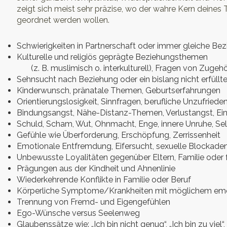
zeigt sich meist sehr präzise, wo der wahre Kern dei
geordnet werden wollen.
Schwierigkeiten in Partnerschaft oder immer gleiche B
Kulturelle und religiös geprägte Beziehungsthemen
(z. B. muslimisch o. interkulturell), Fragen von Zugehö
Sehnsucht nach Beziehung oder ein bislang nicht erfüll
Kinderwunsch, pränatale Themen, Geburtserfahrungen
Orientierungslosigkeit, Sinnfragen, berufliche Unzufriede
Bindungsangst, Nähe-Distanz-Themen, Verlustangst, Ei
Schuld, Scham, Wut, Ohnmacht, Enge, innere Unruhe, Se
Gefühle wie Überforderung, Erschöpfung, Zerrissenheit
Emotionale Entfremdung, Eifersucht, sexuelle Blockade
Unbewusste Loyalitäten gegenüber Eltern, Familie oder 
Prägungen aus der Kindheit und Ahnenlinie
Wiederkehrende Konflikte in Familie oder Beruf
Körperliche Symptome/Krankheiten mit möglichem emo
Trennung von Fremd- und Eigengefühlen
Ego-Wünsche versus Seelenweg
Glaubenssätze wie: „Ich bin nicht genug“, „Ich bin zu viel