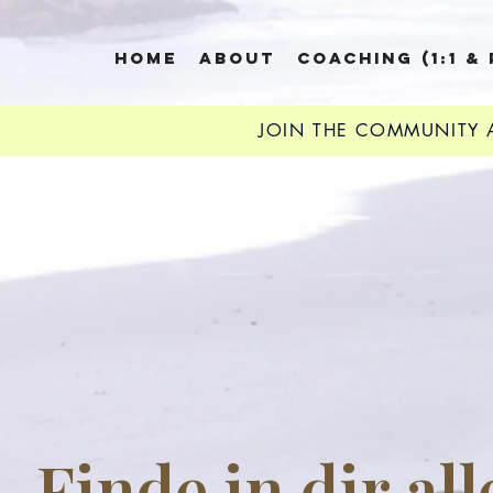
HOME
ABOUT
COACHING (1:1 &
SIGN UP TO THE LOVE
JOIN THE COMMUNITY
Finde in dir all