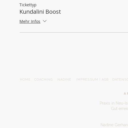
Tickettyp
Kundalini Boost
Mehr Infos
HOME
COACHING
NADINE
IMPRESSUM | AGB
DATENS
A
Praxis in Neu-I
Gut erre
Nadine Gerhard