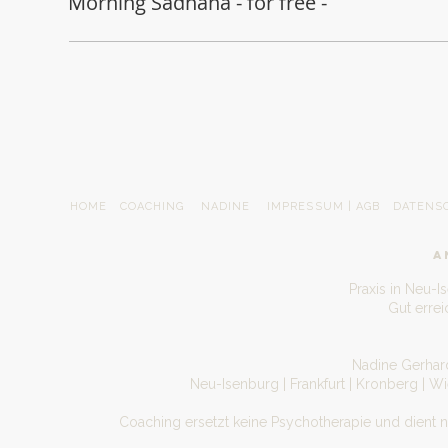
Morning Sadhana - for free -
HOME
COACHING
NADINE
IMPRESSUM | AGB
DATENS
A
Praxis in Neu-I
Gut erre
Nadine Gerhard
Neu-Isenburg | Frankfurt | Kronberg | W
Coaching ersetzt keine Psychotherapie und dient 