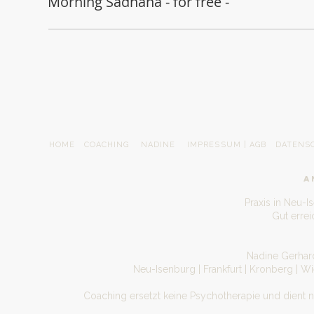
Morning Sadhana - for free -
HOME
COACHING
NADINE
IMPRESSUM | AGB
DATENS
A
Praxis in Neu-I
Gut erre
Nadine Gerhard
Neu-Isenburg | Frankfurt | Kronberg | W
Coaching ersetzt keine Psychotherapie und dient 