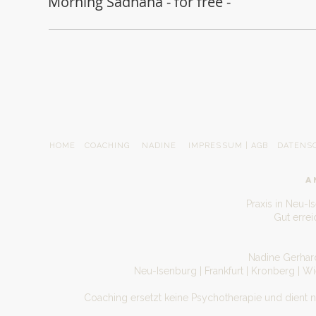
Morning Sadhana - for free -
HOME
COACHING
NADINE
IMPRESSUM | AGB
DATENS
A
Praxis in Neu-I
Gut erre
Nadine Gerhard
Neu-Isenburg | Frankfurt | Kronberg | W
Coaching ersetzt keine Psychotherapie und dient 