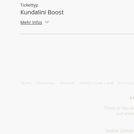
Tickettyp
Kundalini Boost
Mehr Infos
HOME
COACHING
NADINE
IMPRESSUM | AGB
DATENS
A
Praxis in Neu-I
Gut erre
Nadine Gerhard