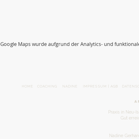
Google Maps wurde aufgrund der Analytics- und funktionale
HOME
COACHING
NADINE
IMPRESSUM | AGB
DATENS
A
Praxis in Neu-I
Gut erre
Nadine Gerhard