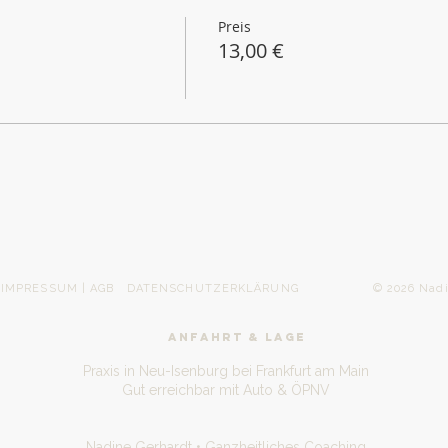
Preis
13,00 €
IMPRESSUM | AGB
DATENSCHUTZERKLÄRUNG
© 2026 Nadine Gerh
ANFAHRT & LAGE
Praxis in Neu-Isenburg bei Frankfurt am Main
Gut erreichbar mit Auto & ÖPNV
Nadine Gerhardt • Ganzheitliches Coaching