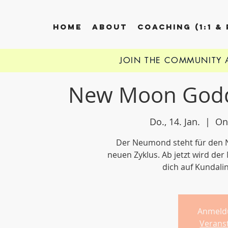
HOME
ABOUT
COACHING (1:1 &
JOIN THE COMMUNITY
New Moon Godd
Do., 14. Jan.
  |  
On
Der Neumond steht für den N
neuen Zyklus. Ab jetzt wird de
dich auf Kundalin
Anmeld
Verans