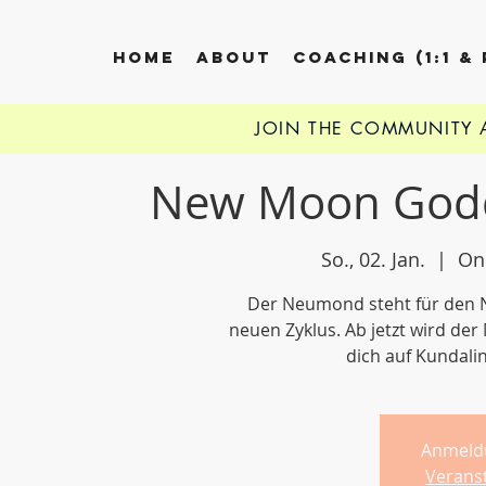
HOME
ABOUT
COACHING (1:1 &
JOIN THE COMMUNITY
New Moon Godd
So., 02. Jan.
  |  
On
Der Neumond steht für den N
neuen Zyklus. Ab jetzt wird de
dich auf Kundalin
Anmeld
Verans