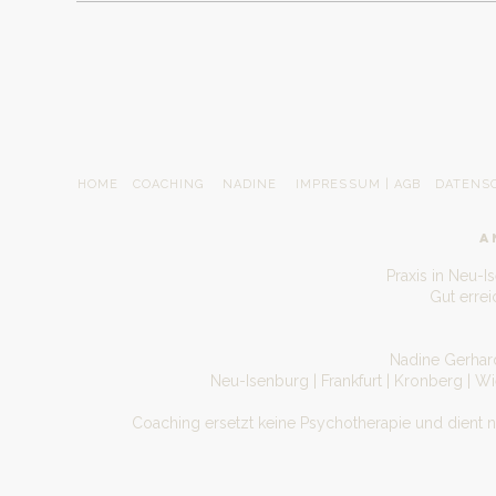
Dann bitte auch Zettel und Stifte parat haben! : ) 
Kissen..
WIE ES FUNKTIONIERT?
Checke dich bis 10 Minuten VOR Klassenbeginn in 
direkt nach Buchung der Klasse bekommen hast. Di
vorheriger Anmeldung möglich.
HOME
COACHING
NADINE
IMPRESSUM | AGB
DATENS
// Absage bis 24 Stunden vor Veranstaltung kostenf
A
Praxis in Neu-I
Gut erre
Nadine Gerhard
Neu-Isenburg | Frankfurt | Kronberg | W
Coaching ersetzt keine Psychotherapie und dient 