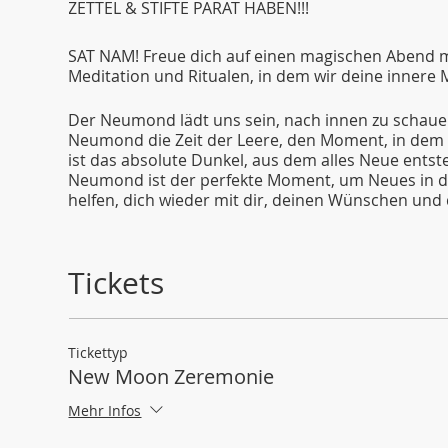
ZETTEL & STIFTE PARAT HABEN!!!
SAT NAM! Freue dich auf einen magischen Abend mit 
Meditation und Ritualen, in dem wir deine innere 
Der Neumond lädt uns sein, nach innen zu schauen
Neumond die Zeit der Leere, den Moment, in dem da
ist das absolute Dunkel, aus dem alles Neue entste
Neumond ist der perfekte Moment, um Neues in de
helfen, dich wieder mit dir, deinen Wünschen und
Bitte hab etwas zu schreiben (Papier & Stifte), e
Socken parat. Für alle Levels ✨
Tickets
WAS DU BRAUCHST?
Du benötigst einen Laptop/Computer mit einem Int
die kleine App ZOOM runter (aktuellste Version 2
Tickettyp
Drüberziehen (Decke, Socken, etc.) für die Endent
New Moon Zeremonie
Sitzkissen. Für Hatha und Yin optional Yogablöcke.
Mehr Infos
DU NIMMST AN EINEM SPECIAL TEIL?