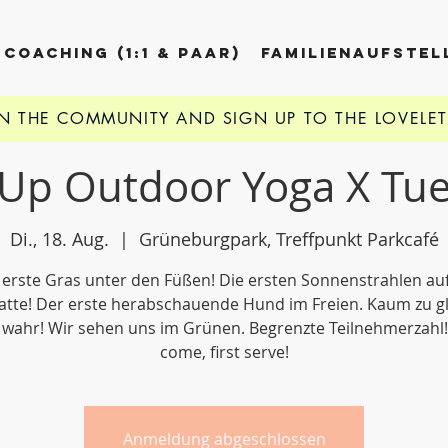
COACHING (1:1 & PAAR)
FAMILIENAUFSTE
IN THE COMMUNITY AND
SIGN UP TO THE LOVELE
Up Outdoor Yoga X Tu
Di., 18. Aug.
  |  
Grüneburgpark, Treffpunkt Parkcafé
erste Gras unter den Füßen! Die ersten Sonnenstrahlen au
tte! Der erste herabschauende Hund im Freien. Kaum zu g
 wahr! Wir sehen uns im Grünen. Begrenzte Teilnehmerzahl! 
come, first serve!
Anmeldung abgeschlossen