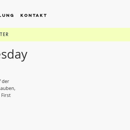
LLUNG
KONTAKT
TTER
esday
f der
lauben,
First