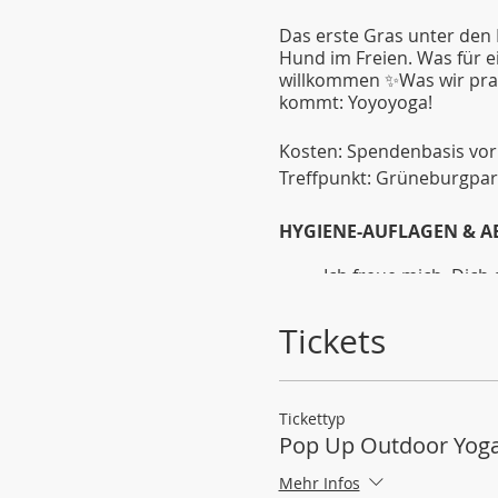
Das erste Gras unter den
Hund im Freien. Was für e
willkommen ✨Was wir prakt
kommt: Yoyoyoga!
Kosten: Spendenbasis vor
Treffpunkt: Grüneburgpar
HYGIENE-AUFLAGEN & 
Ich freue mich, Dic
du Symptome einer A
jemand aus deinem 
Tickets
Achte beim Zusamme
Kontaktfreie Begrüß
Bitte bring dein ei
Während des Yogaun
Tickettyp
Bitte beachte währe
Pop Up Outdoor Yog
Die Matten müssen m
Ich verzichte währe
Mehr Infos
erfolgen nur mündlic