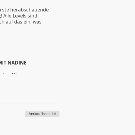
 erste herabschauende
 Alle Levels sind
h auf das ein, was
IT NADINE
ürfen. Wenn
en, das gilt auch, wenn
ngen (Umarmungen u.ä.).
ske).
Verkauf beendet
erden.
gen & Korrekturen