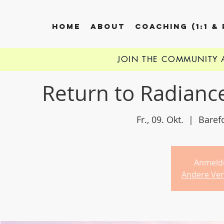
HOME
ABOUT
COACHING (1:1 &
JOIN THE COMMUNITY
Return to Radianc
Fr., 09. Okt.
  |  
Baref
Anmeld
Andere Ver