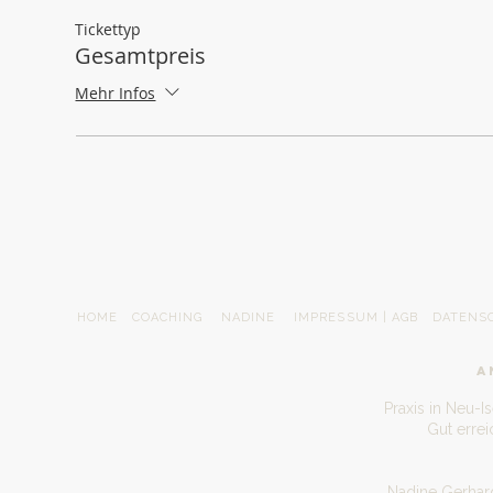
Tickettyp
Gesamtpreis
Mehr Infos
HOME
COACHING
NADINE
IMPRESSUM | AGB
DATENS
A
Praxis in Neu-I
Gut erre
Nadine Gerhard