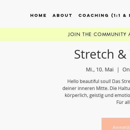
HOME
ABOUT
COACHING (1:1 &
JOIN THE COMMUNITY
Stretch &
Mi., 10. Mai
  |  
On
Hello beautiful soul! Das Str
deiner inneren Mitte. Die Halt
körperlich, geistig und emoti
Für al
Anmeld