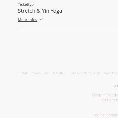
Tickettyp
Stretch & Yin Yoga
Mehr Infos
HOME
COACHING
NADINE
IMPRESSUM | AGB
DATENS
A
Praxis in Neu-I
Gut erre
Nadine Gerhard