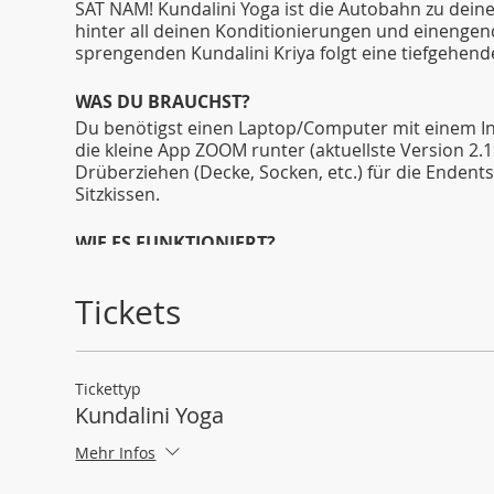
SAT NAM! Kundalini Yoga ist die Autobahn zu dein
hinter all deinen Konditionierungen und einenge
sprengenden Kundalini Kriya folgt eine tiefgehende
WAS DU BRAUCHST?
Du benötigst einen Laptop/Computer mit einem Int
die kleine App ZOOM runter (aktuellste Version 2
Drüberziehen (Decke, Socken, etc.) für die Endent
Sitzkissen.
WIE ES FUNKTIONIERT?
Checke dich bis 10 Minuten VOR Klassenbeginn in 
direkt nach Buchung der Klasse bekommen hast. Di
Tickets
danach Passwort. Die Teilnahme ist nur mit vorh
// Absage bis 24 Stunden vor Veranstaltung kostenf
Tickettyp
Kundalini Yoga
Mehr Infos