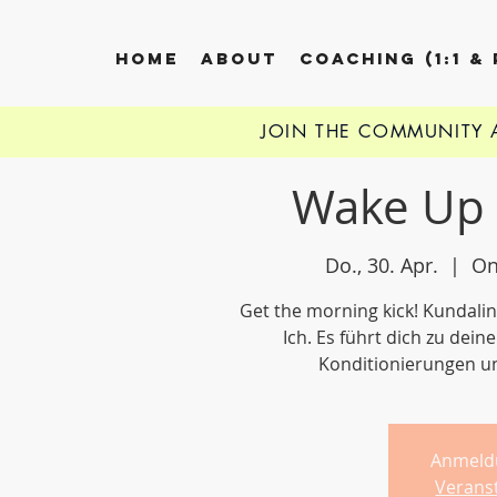
HOME
ABOUT
COACHING (1:1 &
JOIN THE COMMUNITY
Wake Up K
Do., 30. Apr.
  |  
On
Get the morning kick! Kundali
Ich. Es führt dich zu dei
Konditionierungen u
Anmeld
Verans