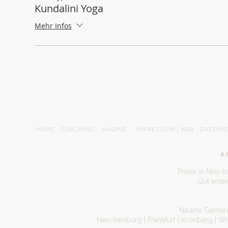
Kundalini Yoga
Mehr Infos
HOME
COACHING
NADINE
IMPRESSUM | AGB
DATENS
A
Praxis in Neu-I
Gut erre
Nadine Gerhard
Neu-Isenburg | Frankfurt | Kronberg | W