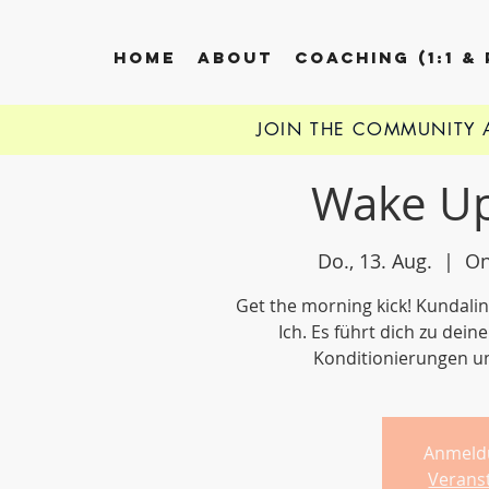
HOME
ABOUT
COACHING (1:1 &
JOIN THE COMMUNITY
Wake Up
Do., 13. Aug.
  |  
On
Get the morning kick! Kundali
Ich. Es führt dich zu dei
Konditionierungen u
Anmeld
Verans