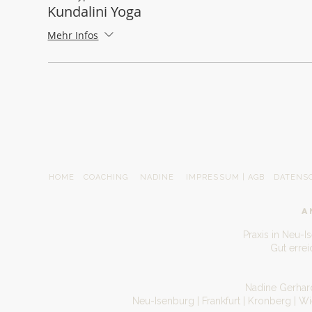
Kundalini Yoga
Mehr Infos
HOME
COACHING
NADINE
IMPRESSUM | AGB
DATENS
A
Praxis in Neu-I
Gut erre
Nadine Gerhard
Neu-Isenburg | Frankfurt | Kronberg | W