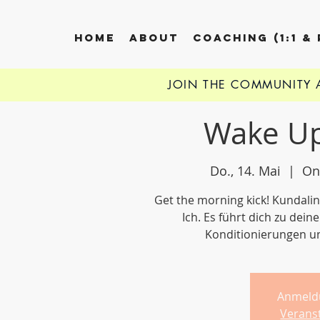
HOME
ABOUT
COACHING (1:1 &
JOIN THE COMMUNITY
Wake Up
Do., 14. Mai
  |  
On
Get the morning kick! Kundali
Ich. Es führt dich zu dei
Konditionierungen u
Anmeld
Verans