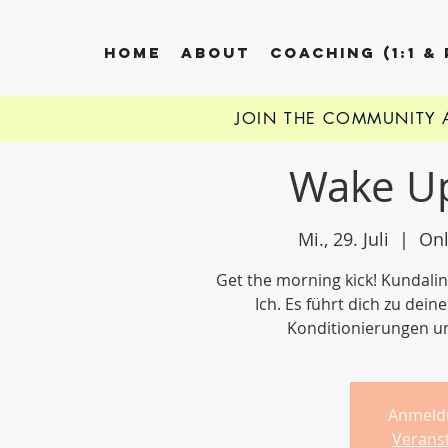
HOME
ABOUT
COACHING (1:1 &
JOIN THE COMMUNITY
Wake Up
Mi., 29. Juli
  |  
Onl
Get the morning kick! Kundali
Ich. Es führt dich zu dei
Konditionierungen u
Anmeld
Verans