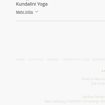
Kundalini Yoga
Mehr Infos
HOME
COACHING
NADINE
IMPRESSUM | AGB
DATENS
A
Praxis in Neu-I
Gut erre
Nadine Gerhard
Neu-Isenburg | Frankfurt | Kronberg | W