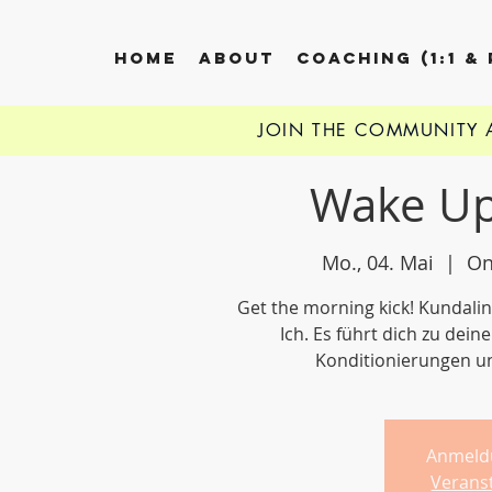
HOME
ABOUT
COACHING (1:1 &
JOIN THE COMMUNITY
Wake Up
Mo., 04. Mai
  |  
On
Get the morning kick! Kundali
Ich. Es führt dich zu dei
Konditionierungen u
Anmeld
Verans