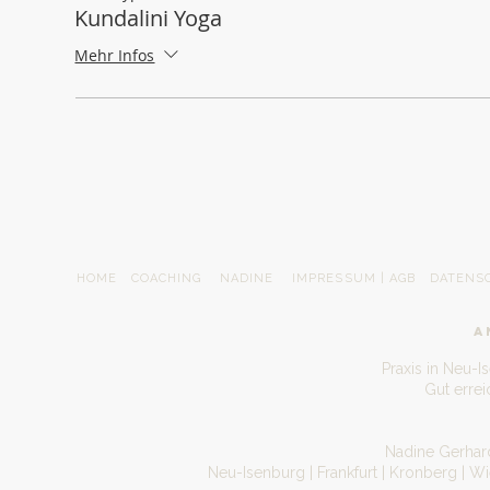
Kundalini Yoga
Mehr Infos
HOME
COACHING
NADINE
IMPRESSUM | AGB
DATENS
A
Praxis in Neu-I
Gut erre
Nadine Gerhard
Neu-Isenburg | Frankfurt | Kronberg | W