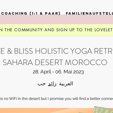
COACHING (1:1 & PAAR)
FAMILIENAUFSTE
IN THE COMMUNITY AND
GN UP TO THE LOVELETTER AND
SIGN UP TO THE LOVELE
JOIN THE COMMUN
E & BLISS HOLISTIC YOGA RET
SAHARA DESERT MOROCCO
28. April - 06. Mai 2023
حب
العربية
زائِد
is no WiFi in the desert but I promise you will find a better conne