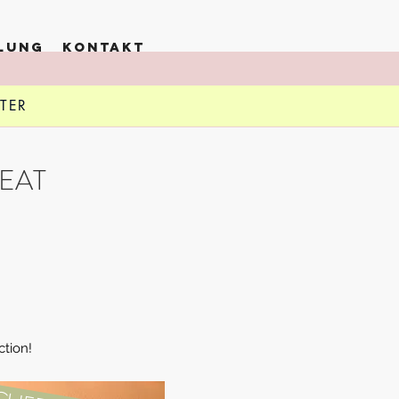
LLUNG
KONTAKT
TTER
ITY
REAT
200
ction!