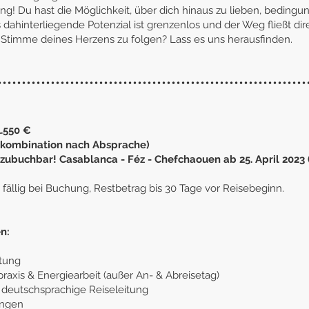
g! Du hast die Möglichkeit, über dich hinaus zu lieben, bedingun
dahinterliegende Potenzial ist grenzenlos und der Weg fließt direk
r Stimme deines Herzens zu folgen? Lass es uns herausfinden.
••••••••••••••••••••••••••••••••••••••••••••••••••••••••••••••••
1.550 €
kombination nach Absprach
e)
zubuchbar! Casablanca - Féz - Chefchaouen ab 25. April 2023 
fällig bei Buchung, Restbetrag bis 30 Tage vor Reisebeginn.
n:
itung
praxis & Energiearbeit (außer An- & Abreisetag)
, deutschsprachige Reiseleitung
ungen