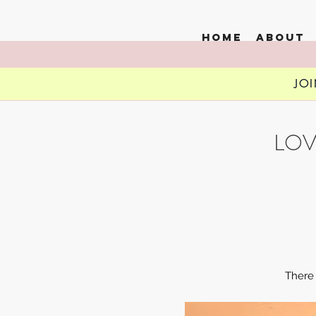
HOME
ABOUT
JO
SI
LOV
There 