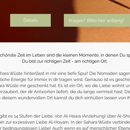
Details
Fragen? Bitte hier entlang!
schönste Zeit im Leben sind die kleinen Momente, in denen Du sp
Du bist zur richtigen Zeit - am richtigen Ort.
ahara Wüste hinterlässt in mir eine tiefe Spur! Die Nomaden sage
iche Energie für immer in dir tragen wirst. Genauso ist es gesche
ra Wüste mir geschenkt hat. Es ist ein Ort, wo die Liebe wohnt 
verzaubert, der dir Antworten liefert, die du lange vermisst hast. D
an diesem wundervollen Ort kannst du dich einhüllen lassen von 
gibt es 14 Stufen der Liebe. Von Al-Hawa (Anziehung) über Al-Sha
hin zur exzessiven Liebe Al-Hoyam. In der Sahara Wüste verbinde
r bedingungslosen Liebe! Auch wenn es auf menschlicher Ebene 