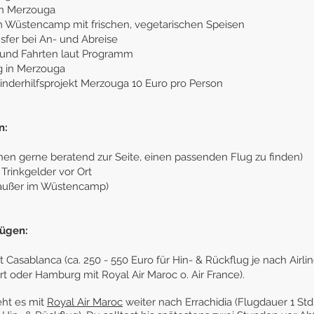
in Merzouga
im Wüstencamp mit frischen, vegetarischen Speisen
sfer bei An- und Abreise
s und Fahrten laut Programm
g in Merzouga
inderhilfsprojekt Merzouga 10 Euro pro Person
n:
ehen gerne beratend zur Seite, einen passenden Flug
zu finden)
Trinkgelder vor Ort
(außer im Wüstencamp)
lügen:
st Casablanca (ca. 250 - 550 Euro für Hin- & Rückflug je nach Airli
rt oder Hamburg mit Royal Air Maroc o. Air France).
eht es mit
Royal Air
Maroc
weiter nach Errachidia (Flugdauer 1 Std.